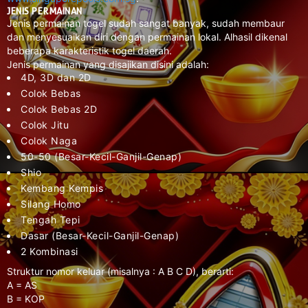
JENIS
PERMAINAN
Jenis permainan togel sudah sangat banyak, sudah membaur
dan menyesuaikan diri dengan permainan lokal. Alhasil dikenal
beberapa karakteristik togel daerah.
Jenis permainan yang disajikan disini adalah:
4D, 3D dan 2D
Colok Bebas
Colok Bebas 2D
Colok Jitu
Colok Naga
50-50 (Besar-Kecil-Ganjil-Genap)
Shio
Kembang Kempis
Silang Homo
Tengah Tepi
Dasar (Besar-Kecil-Ganjil-Genap)
2 Kombinasi
Struktur nomor keluar (misalnya : A B C D), berarti:
A = AS
B = KOP