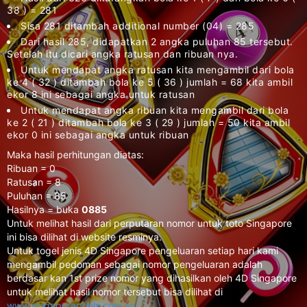
38 ) = 281
Sisa 281 ditambah additional number (04) = 285
Dari hasil 285, didapatkan 2 angka puluhan 85 tersebut.
Setelah itu dicari angka ratusan dan ribuan nya.
Untuk mendapat angka ratusan kita mengambil dari bola
ke 4 ( 32 ) ditambah bola ke 5 ( 36 ) jumlah = 68 kita ambil
ekor 8 ini sebagai angka untuk ratusan
Untuk mendapat angka ribuan kita mengambil dari bola
ke 2 ( 21 ) ditambah bola ke 3 ( 29 ) jumlah = 50 kita ambil
ekor 0 ini sebagai angka untuk ribuan
Maka hasil perhitungan diatas:
Ribuan = 0
Ratusan = 8
Puluhan = 85
Hasilnya = buka
0885
Untuk melihat hasil dari perputaran nomor untuk toto Singapore
ini bisa dilihat di website resminya.
Untuk togel jenis 4D Singapore pengeluaran setiap hari kami
mengambil pedoman sebagai nomor pengeluaran adalah
berdasar kan 1st prize nomor yang dihasilkan oleh 4D Singapore
untuk melihat hasil nomor tersebut bisa dilihat di
www.singaporepools.com.sg
.