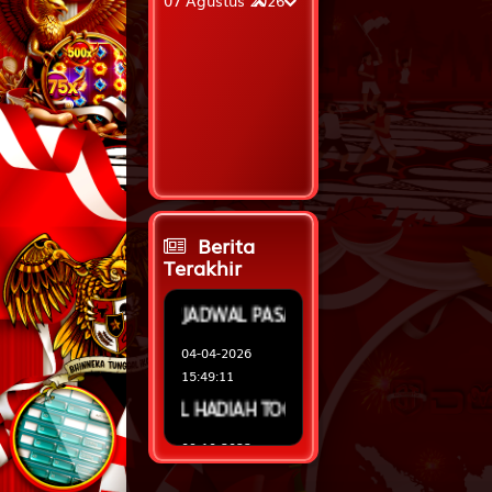
07 Agustus 2026
KENTUCKYMID
5989
BOGOTA
3914
ILLINIOISMID
3759
OSLO
5991
Berita
Terakhir
*JADWAL PASARAN TOGEL*
04-04-2026
15:49:11
*DISKON TOGEL HADIAH TOGEL*
09-10-2023
17:03:26