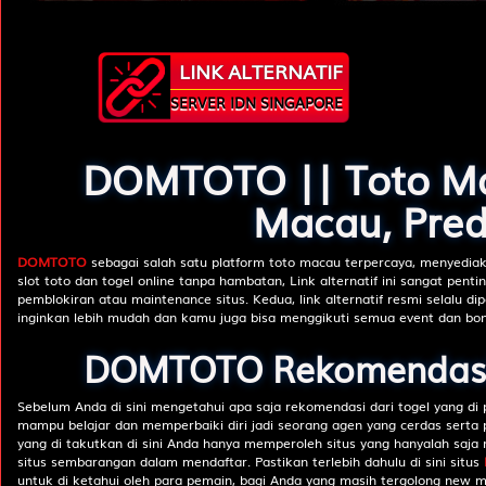
LINK ALTERNATIF
SERVER IDN SINGAPORE
DOMTOTO || Toto Ma
Macau, Pred
DOMTOTO
sebagai salah satu platform toto macau terpercaya, menyedia
slot toto dan togel online tanpa hambatan, Link alternatif ini sangat pe
pemblokiran atau maintenance situs. Kedua, link alternatif resmi selal
inginkan lebih mudah dan kamu juga bisa menggikuti semua event dan bo
DOMTOTO Rekomendasi S
Sebelum Anda di sini mengetahui apa saja rekomendasi dari togel yang di p
mampu belajar dan memperbaiki diri jadi seorang agen yang cerdas serta p
yang di takutkan di sini Anda hanya memperoleh situs yang hanyalah saja
situs sembarangan dalam mendaftar. Pastikan terlebih dahulu di sini situs
untuk di ketahui oleh para pemain, bagi Anda yang masih tergolong new me