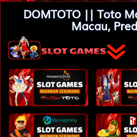
DOMTOTO || Toto Ma
Macau, Pred