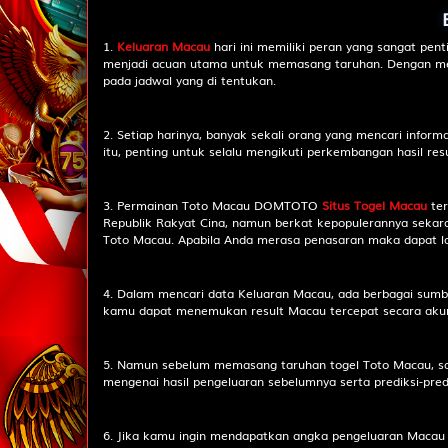
43
1.
Keluaran Macau
hari ini memiliki peran yang sangat pen
menjadi acuan utama untuk memasang taruhan. Dengan men
pada jadwal yang di tentukan.
44
2. Setiap harinya, banyak sekali orang yang mencari infor
45
itu, penting untuk selalu mengikuti perkembangan hasil re
46
3. Permainan Toto Macau DOMTOTO
Situs Togel Macau
ter
47
Republik Rakyat Cina, namun berkat kepopulerannya sekaran
Toto Macau. Apabila Anda merasa penasaran maka dapat la
48
49
4. Dalam mencari data Keluaran Macau, ada berbagai sumber
kamu dapat menemukan result Macau tercepat secara akurat
50
51
5. Namun sebelum memasang taruhan togel Toto Macau, sang
mengenai hasil pengeluaran sebelumnya serta prediksi-predi
52
6. Jika kamu ingin mendapatkan angka pengeluaran Macau se
53