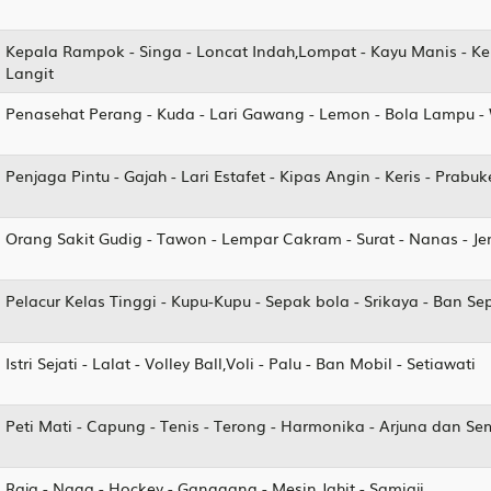
Kepala Rampok - Singa - Loncat Indah,Lompat - Kayu Manis - Ker
Langit
Penasehat Perang - Kuda - Lari Gawang - Lemon - Bola Lampu -
Penjaga Pintu - Gajah - Lari Estafet - Kipas Angin - Keris - Prabu
Orang Sakit Gudig - Tawon - Lempar Cakram - Surat - Nanas - 
Pelacur Kelas Tinggi - Kupu-Kupu - Sepak bola - Srikaya - Ban S
Istri Sejati - Lalat - Volley Ball,Voli - Palu - Ban Mobil - Setiawati
Peti Mati - Capung - Tenis - Terong - Harmonika - Arjuna dan S
Raja - Naga - Hockey - Ganggang - Mesin Jahit - Samiaji