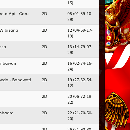
15)
eta Api - Garu
2D
05 (01-89-10-
39)
 Wibisana
2D
12 (04-69-17-
19)
kesa
2D
13 (14-79-07-
29)
Jembawan
2D
16 (02-74-15-
24)
epeda - Banowati
2D
19 (27-62-54-
12)
2D
20 (06-72-19-
22)
embadra
2D
22 (21-70-50-
20)
2D
26 (31-90-80-