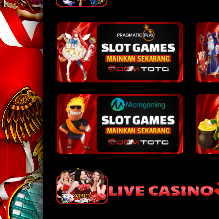
19
20
21
22
23
24
25
26