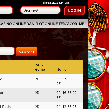
LOGIN
 SLOT ONLINE TERGACOR. MENYEDIAKAN PASARAN TOGEL TERLE
Jenis
Jenis
Game
Game
Nomor
Nomor
na
2D
00 (97-48-64-
98)
ma
2D
02 (16-53-09-
35)
i Ratih
2D
04 (12-65-05-