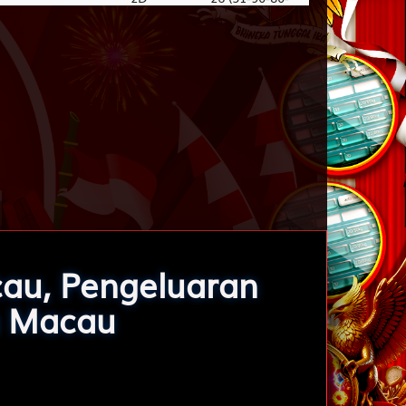
40)
Dewi Supraba
2D
27 (19-61-06-
11)
2D
32 (03-60-18-
10)
2D
34 (36-73-89-
23)
bat - Sayempraba
2D
36 (34-83-87-
33)
- Truk - Gareng
2D
37 (38-59-83-
au, Pengeluaran
09)
n Macau
2D
40 (43-76-78-
26)
Untari
2D
38 (37-67-84-
17)