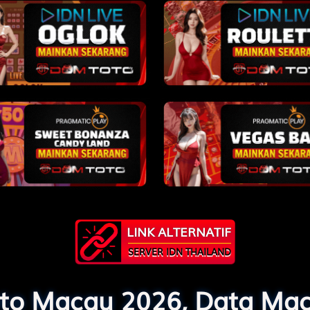
Si Ceroboh - Landak - Main Catur - Garuk - Gedung Bioskop - D
Anak Sakti - Ulat Sutera - Layang-Layang - Sepatu - Ranjang - G
Penari - Cumi-Cumi - Main Kelereng - Rumah - Sekolahan - Selir
Penjual Daging - Burung Onta - Engrang,Egrang - Sendok - Korek
Pemburu - Macan Tutul - Lempar Karet - Sumur - Baju - Pandu
Kepala Desa - Bajing - Apollo,Apolo - Potlot - Ceret - Semar
LINK ALTERNATIF
Penipu - Kancil - Damdaman - Hidung - Cangkir - Aswatama
SERVER IDN THAILAND
Ibu Suri - Ikan Layur - Dadu - Kumis - Pipa - Dewi Kunti
o Macau 2026, Data Mac