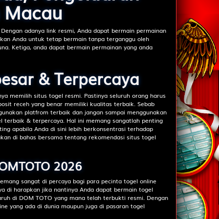
n Macau
2D
84 (86-23-39-
73)
. Dengan adanya link resmi, Anda dapat bermain permainan
akenaka
2D
85 (75-25-42-
kinkan Anda untuk tetap bermain tanpa terganggu oleh
una. Ketiga, anda dapat bermain permainan yang anda
52)
dipati
2D
86 (84-33-37-
esar & Terpercaya
83)
2D
87 (88-09-33-
ya memilih situs togel resmi. Pastinya seluruh orang harus
59)
osit receh yang benar memiliki kualitas terbaik. Sebab
ni gunakan platfrom terbaik dan jangan sampai menggunakan
l terbaik & terpercaya. Hal ini memang sangatlah penting
2D
91 (99-06-66-
ng apabila Anda di sini lebih berkonsentrasi terhadap
56)
 akan di bahas bersama tentang rekomendasi situs togel
arung - Siti Sundari
2D
92 (95-47-62-
97)
 DOMTOTO 2026
2D
95 (92-01-65-
mang sangat di percaya bagi para pecinta togel online
51)
a di harapkan jika nantinya Anda dapat bermain togel
taruh di DOM TOTO yang mana telah terbukti resmi. Dengan
2D
96 (98-14-63-
ne yang ada di dunia maupun juga di pasaran togel
64)