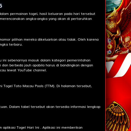
6
2D
97 (00-42-11-
alam permainan togel, hasil keluaran pada hari tersebut
92)
 merencanakan angka-angka yang akan di pertaruhkan
2D
99 (91-30-60-
80)
nomor pilihan mereka dikeluarkan atau tidak. Oleh karena
3D
000
ngka terbaru.
3D
001
tu ini sebenarnya masuk dalam kategori pemerintahan
3D
002
i dan berbeda jauh apabila harus di bandingkan dengan
cau lewat YouTube channel.
3D
004
3D
005
i Togel Toto Macau Pools (TTM). Di halaman tersebut,
3D
490
3D
099
uan. Dalam tabel tersebut akan tersedia informasi lengkap
3D
412
likasi Togel Hari Ini . Aplikasi ini memberikan
3D
508