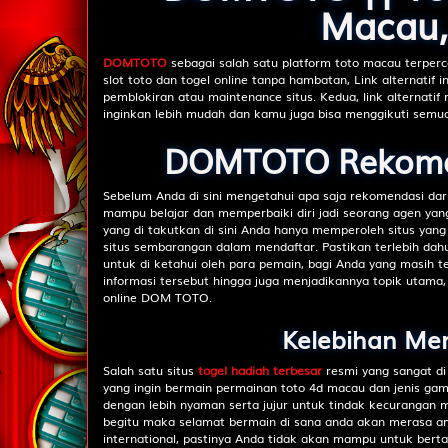
Macau,
35
DOMTOTO
sebagai salah satu platform toto macau terper
36
slot toto dan togel online tanpa hambatan, Link alternatif
pemblokiran atau maintenance situs. Kedua, link alternat
inginkan lebih mudah dan kamu juga bisa menggikuti semu
37
DOMTOTO Rekomend
38
Sebelum Anda di sini mengetahui apa saja rekomendasi dari 
mampu belajar dan memperbaiki diri jadi seorang agen yang 
yang di takutkan di sini Anda hanya memperoleh situs yang
situs sembarangan dalam mendaftar. Pastikan terlebih dahul
39
untuk di ketahui oleh para pemain, bagi Anda yang masih te
informasi tersebut hingga juga menjadikannya topik utama,
online DOM TOTO.
40
Kelebihan Me
41
Salah satu situs
togel hadiah terbesar
resmi yang sangat di
yang ingin bermain permainan toto 4d macau dan jenis gam
dengan lebih nyaman serta jujur untuk tindak kecurangan 
42
begitu maka selamat bermain di sana anda akan merasa ama
international, pastinya Anda tidak akan mampu untuk bertar