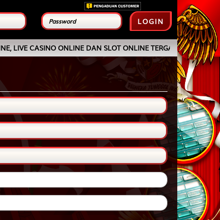
LOGIN
E DAN SLOT ONLINE TERGACOR. MENYEDIAKAN PASARAN TOGEL 