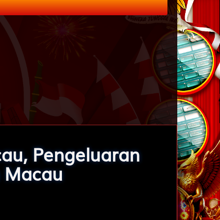
au, Pengeluaran
n Macau