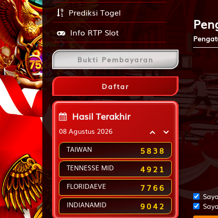
Prediksi Togel
Pen
Info RTP Slot
Pengat
Bukti Pembayaran
Daftar
Hasil Terakhir
08 Agustus 2026
KENTUCKYMID
4
5
8
7
BOGOTA
7
5
9
1
ILLINIOISMID
8
7
7
6
Saya
OSLO
5
8
9
2
Saya