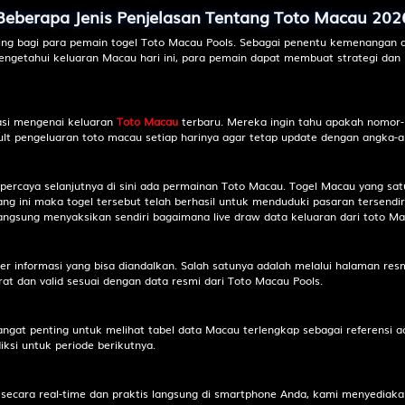
Beberapa Jenis Penjelasan Tentang Toto Macau 202
ting bagi para pemain togel Toto Macau Pools. Sebagai penentu kemenangan d
getahui keluaran Macau hari ini, para pemain dapat membuat strategi dan
masi mengenai keluaran
Toto Macau
terbaru. Mereka ingin tahu apakah nomor-
sult pengeluaran toto macau setiap harinya agar tetap update dengan angka-a
percaya selanjutnya di sini ada permainan Toto Macau. Togel Macau yang sa
g ini maka togel tersebut telah berhasil untuk menduduki pasaran tersendir
ngsung menyaksikan sendiri bagaimana live draw data keluaran dari toto Ma
 informasi yang bisa diandalkan. Salah satunya adalah melalui halaman resm
 dan valid sesuai dengan data resmi dari Toto Macau Pools.
at penting untuk melihat tabel data Macau terlengkap sebagai referensi ac
ksi untuk periode berikutnya.
cara real-time dan praktis langsung di smartphone Anda, kami menyediakan ap