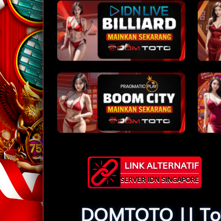
LINK ALTERNATIF
SERVER IDN SINGAPORE
DOMTOTO || Tot