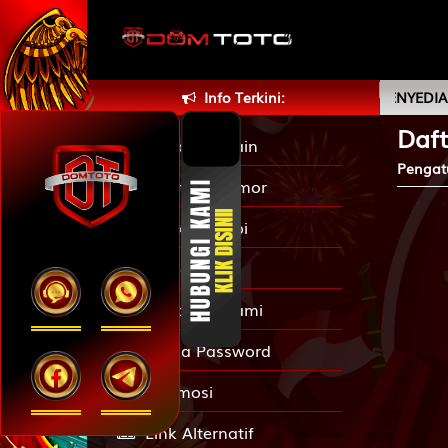
ITUS TERPERCAYA DOMTOTO MENYEDIAKAN PERMAINAN JUDI ONL
Info Terkini:
Daft
Cara Bermain
Pengat
History Nomor
Buku Mimpi
Referral
Hubungi Kami
Lupa Password
Promosi
Link Alternatif