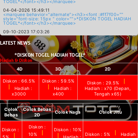
TOGEL*</font></h3></marquee>
04-04-2026 15:49:11
<marquee behavior="alternate"><h3><font :#ff7f00=""
style="font-size: 15px " color="">*DISKON TOGEL HADIAH
TOGEL*</font></h3></marquee>
09-10-2023 17:03:26
LATEST
NEWS
*DISKON TOGEL HADIAH TOGEL*
Hadiah & Diskon
4D
3D
2D
Diskon : 66.5%
Diskon : 59.5%
|
Diskon : 29.5%
|
|
Hadiah :
Hadiah :
Hadiah : x70 (Depan,
x3000
x400
Tengah x65)
Colok
Colok Bebas
Colok Naga
Colok Jitu
Bebas
2D
Diskon :
Diskon :
Diskon : 10%
|
|
10%
Diskon : 5%
Hadiah
|
|
5%
Hadiah :