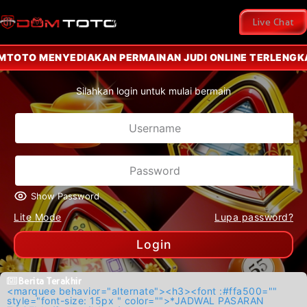
Live Chat
OTO MENYEDIAKAN PERMAINAN JUDI ONLINE TERLENGKAP 
Silahkan login untuk mulai bermain
Show Password
Lite Mode
Lupa password?
Login
Berita Terakhir
<marquee behavior="alternate"><h3><font :#ffa500=""
style="font-size: 15px " color="">*JADWAL PASARAN